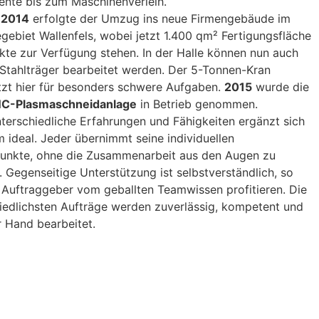
nte bis zum Maschinenverleih.
 2014
erfolgte der Umzug ins neue Firmengebäude im
ebiet Wallenfels, wobei jetzt 1.400 qm² Fertigungsfläche
ekte zur Verfügung stehen. In der Halle können nun auch
Stahlträger bearbeitet werden. Der 5-Tonnen-Kran
tzt hier für besonders schwere Aufgaben.
2015
wurde die
C-Plasmaschneidanlage
in Betrieb genommen.
terschiedliche Erfahrungen und Fähigkeiten ergänzt sich
 ideal. Jeder übernimmt seine individuellen
unkte, ohne die Zusammenarbeit aus den Augen zu
n. Gegenseitige Unterstützung ist selbstverständlich, so
 Auftraggeber vom geballten Teamwissen profitieren. Die
iedlichsten Aufträge werden zuverlässig, kompetent und
r Hand bearbeitet.