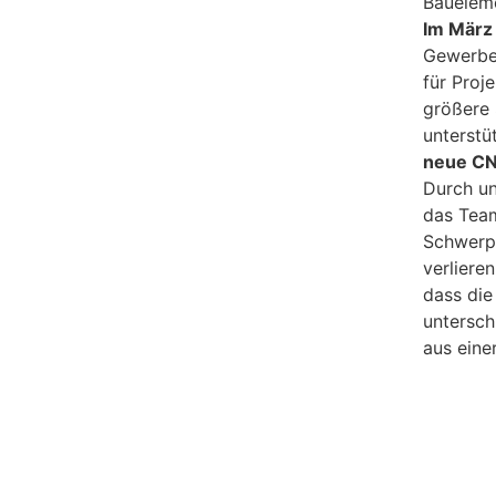
Baueleme
Im März
Gewerbeg
für Proj
größere 
unterstü
neue CN
Durch un
das Team
Schwerp
verliere
dass die
untersch
aus eine