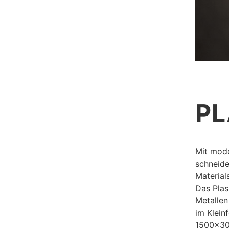
P
Mit mode
schneide
Material
Das Plas
Metallen
im Klei
1500x3